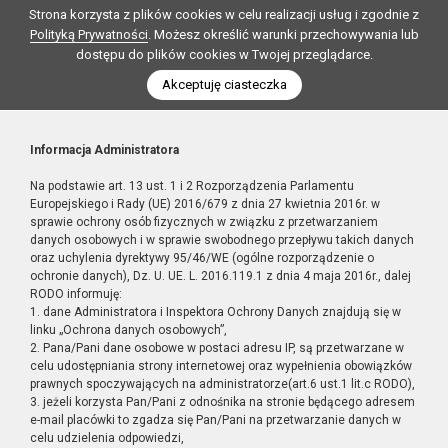
Strona korzysta z plików cookies w celu realizacji usług i zgodnie z
Polityką Prywatności
. Możesz określić warunki przechowywania lub
dostępu do plików cookies w Twojej przeglądarce.
Akceptuję ciasteczka
Informacja Administratora
Na podstawie art. 13 ust. 1 i 2 Rozporządzenia Parlamentu
Europejskiego i Rady (UE) 2016/679 z dnia 27 kwietnia 2016r. w
sprawie ochrony osób fizycznych w związku z przetwarzaniem
danych osobowych i w sprawie swobodnego przepływu takich danych
oraz uchylenia dyrektywy 95/46/WE (ogólne rozporządzenie o
ochronie danych), Dz. U. UE. L. 2016.119.1 z dnia 4 maja 2016r., dalej
RODO informuję:
1. dane Administratora i Inspektora Ochrony Danych znajdują się w
linku „Ochrona danych osobowych”,
2. Pana/Pani dane osobowe w postaci adresu IP, są przetwarzane w
celu udostępniania strony internetowej oraz wypełnienia obowiązków
prawnych spoczywających na administratorze(art.6 ust.1 lit.c RODO),
3. jeżeli korzysta Pan/Pani z odnośnika na stronie będącego adresem
e-mail placówki to zgadza się Pan/Pani na przetwarzanie danych w
celu udzielenia odpowiedzi,