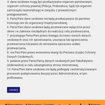
4. dane osobowe mogą być przekazywane organom państwowym,
organom ochrony prawnej (Policja, Prokuratura, Sąd) lub organom
samorządu terytorialnego w związku z prowadzonym
postępowaniem,
5. Pana/Pani dane osobowe nie będą przekazywane do państwa
trzeciego ani do organizacji międzynarodowej,
6. Pana/Pani dane osobowe będą przetwarzane wyłącznie przez
okres i w zakresie niezbędnym do realizacji celu przetwarzania,
7. przysługuje Panu/Pani prawo dostępu do treści swoich danych
osobowych oraz ich sprostowania, usunięcia lub ograniczenia
przetwarzania lub prawo do wniesienia sprzeciwu wobec
przetwarzania,
8. ma Pan/Pani prawo wniesienia skargi do Prezesa Urzędu Ochrony
Danych Osobowych,
9. podanie przez Pana/Panią danych osobowych jest fakultatywne
(dobrowolne) w celu udostępnienia strony internetowej,
10. Pana/Pani dane osobowe nie będą podlegały zautomatyzowanym
procesom podejmowania decyzji przez Administratora, w tym
profilowaniu.
zamknij
Strona główna
Mapa strony
Czcionka
Kontrast