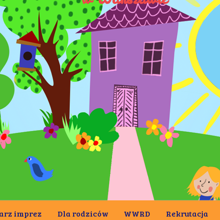
arz imprez
Dla rodziców
WWRD
Rekrutacja