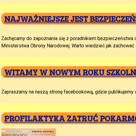
NAJWAŻNIEJSZE JEST BEZPIECZE
Zachęcamy do zapoznania się z poradnikiem bezpieczeństwa 
Ministerstwa Obrony Narodowej. Warto wiedzieć jak zachować 
WITAMY W NOWYM ROKU SZKOL
Zapraszamy na naszą stronę facebookową, gdzie publikujemy 
PROFILAKTYKA ZATRUĆ POKAR