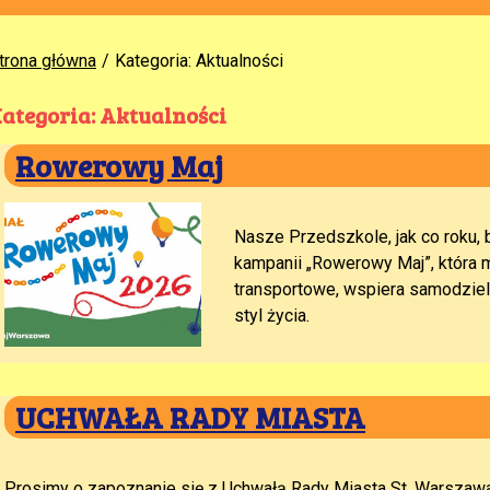
trona główna
Kategoria: Aktualności
ategoria: Aktualności
Rowerowy Maj
Nasze Przedszkole, jak co roku, 
kampanii „Rowerowy Maj”, która m
transportowe, wspiera samodziel
styl życia.
UCHWAŁA RADY MIASTA
Prosimy o zapoznanie się z Uchwałą Rady Miasta St. Warszawa 