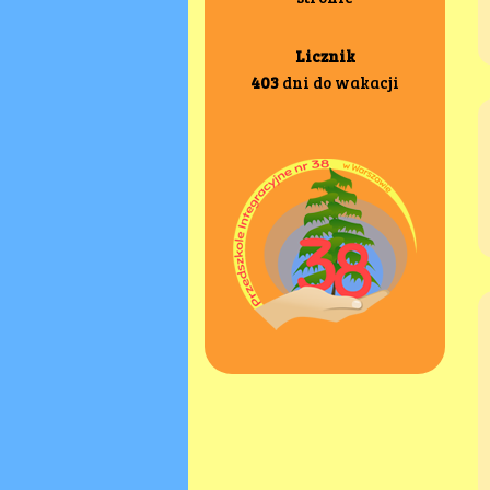
Licznik
403
dni do wakacji