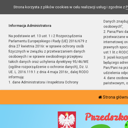
Strona korzysta z plików cookies w celu realizacji usług i zgodnie z
P
Danych znajduj
Informacja Administratora
osobowych”,
2. Pana/Pani d
Na podstawie art. 13 ust. 1 i 2 Rozporządzenia
przetwarzane w
Parlamentu Europejskiego i Rady (UE) 2016/679 z
internetowej o
dnia 27 kwietnia 2016r. w sprawie ochrony osób
prawnych spocz
fizycznych w związku z przetwarzaniem danych
ust.1 lit.c RODO
osobowych i w sprawie swobodnego przepływu
3. jeżeli korzy
takich danych oraz uchylenia dyrektywy 95/46/WE
będącego adres
(ogólne rozporządzenie o ochronie danych), Dz. U.
Pan/Pani na pr
UE. L. 2016.119.1 z dnia 4 maja 2016r., dalej RODO
udzielenia odp
informuję:
4. dane osobo
1. dane Administratora i Inspektora Ochrony
państwowym, or
Strona główn
Przedszko