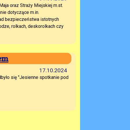
ja oraz Straży Miejskiej m.st.
ie dotyczące m.in.
ad bezpieczeństwa istotnych
odze, rolkach, deskorolkach czy
iem
17.10.2024
było się "Jesienne spotkanie pod