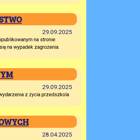
ŃSTWO
29.09.2025
opublikowanym na stronie
się na wypadek zagrożenia.
NYM
29.09.2025
wydarzenia z życia przedszkola
MOWYCH
28.04.2025