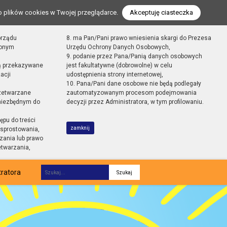
o plików cookies w Twojej przeglądarce.
Akceptuję ciasteczka
orządu
8. ma Pan/Pani prawo wniesienia skargi do Prezesa
zonym
Urzędu Ochrony Danych Osobowych,
9. podanie przez Pana/Panią danych osobowych
ą przekazywane
jest fakultatywne (dobrowolne) w celu
acji
udostępnienia strony internetowej,
10. Pana/Pani dane osobowe nie będą podlegały
zetwarzane
zautomatyzowanym procesom podejmowania
 niezbędnym do
decyzji przez Administratora, w tym profilowaniu.
ępu do treści
zamknij
sprostowania,
zania lub prawo
etwarzania,
tratora
Fraza