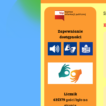
S
K
Zapewnianie
dostępności
Licznik
635379
gości było na
stronie