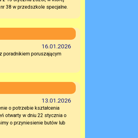
 nr 38 w przedszkole specjalne.
16.01.2026
z poradnikiem poruszającym
13.01.2026
ie o potrzebie kształcenia
ń otwarty w dniu 22 stycznia o
imy o przyniesienie butów lub