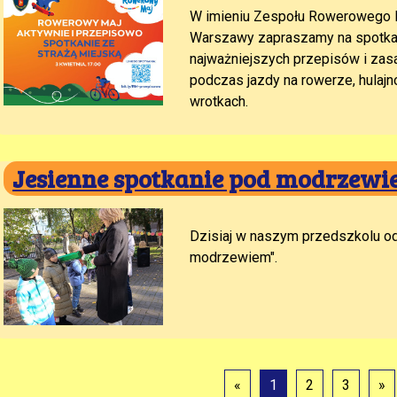
W imieniu Zespołu Rowerowego Ma
Warszawy zapraszamy na spotkan
najważniejszych przepisów i zas
podczas jazdy na rowerze, hulajn
wrotkach.
Jesienne spotkanie pod modrzew
Dzisiaj w naszym przedszkolu od
modrzewiem".
«
1
2
3
»