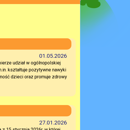
01.05.2026
bierze udział w ogólnopolskiej
.in. kształtuje pozytywne nawyki
ność dzieci oraz promuje zdrowy
27.01.2026
z 15 stycznia 2026r, w której