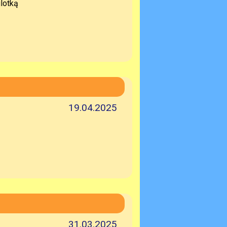
lotką
19.04.2025
31.03.2025