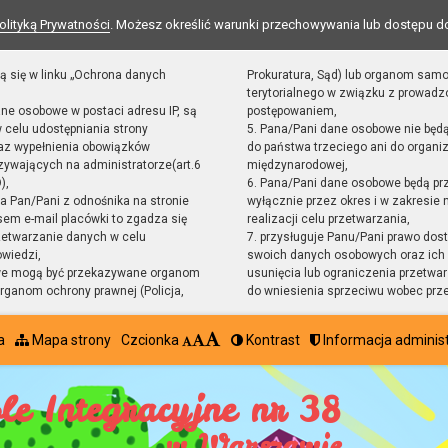
olityką Prywatności
. Możesz określić warunki przechowywania lub dostępu d
ą się w linku „Ochrona danych
Prokuratura, Sąd) lub organom sam
terytorialnego w związku z prowad
ane osobowe w postaci adresu IP, są
postępowaniem,
 celu udostępniania strony
5. Pana/Pani dane osobowe nie będ
raz wypełnienia obowiązków
do państwa trzeciego ani do organiz
ywających na administratorze(art.6
międzynarodowej,
),
6. Pana/Pani dane osobowe będą pr
sta Pan/Pani z odnośnika na stronie
wyłącznie przez okres i w zakresie
em e-mail placówki to zgadza się
realizacji celu przetwarzania,
zetwarzanie danych w celu
7. przysługuje Panu/Pani prawo dost
owiedzi,
swoich danych osobowych oraz ich 
we mogą być przekazywane organom
usunięcia lub ograniczenia przetwar
ganom ochrony prawnej (Policja,
do wniesienia sprzeciwu wobec prz
a
Mapa strony
Czcionka
Kontrast
Informacja adminis
le Integracyjne nr 38
w Warszawie