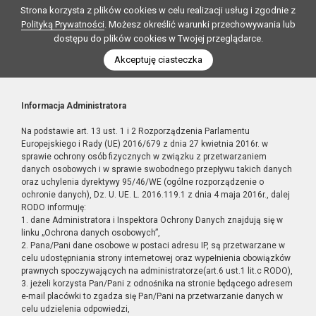
Strona korzysta z plików cookies w celu realizacji usług i zgodnie z
Polityką Prywatności
. Możesz określić warunki przechowywania lub
dostępu do plików cookies w Twojej przeglądarce.
Akceptuję ciasteczka
Informacja Administratora
Na podstawie art. 13 ust. 1 i 2 Rozporządzenia Parlamentu
Europejskiego i Rady (UE) 2016/679 z dnia 27 kwietnia 2016r. w
sprawie ochrony osób fizycznych w związku z przetwarzaniem
danych osobowych i w sprawie swobodnego przepływu takich danych
oraz uchylenia dyrektywy 95/46/WE (ogólne rozporządzenie o
ochronie danych), Dz. U. UE. L. 2016.119.1 z dnia 4 maja 2016r., dalej
RODO informuję:
1. dane Administratora i Inspektora Ochrony Danych znajdują się w
linku „Ochrona danych osobowych”,
2. Pana/Pani dane osobowe w postaci adresu IP, są przetwarzane w
celu udostępniania strony internetowej oraz wypełnienia obowiązków
prawnych spoczywających na administratorze(art.6 ust.1 lit.c RODO),
3. jeżeli korzysta Pan/Pani z odnośnika na stronie będącego adresem
e-mail placówki to zgadza się Pan/Pani na przetwarzanie danych w
celu udzielenia odpowiedzi,