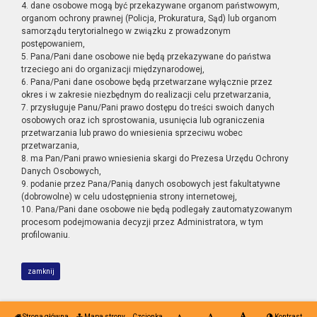
4. dane osobowe mogą być przekazywane organom państwowym,
organom ochrony prawnej (Policja, Prokuratura, Sąd) lub organom
samorządu terytorialnego w związku z prowadzonym
postępowaniem,
5. Pana/Pani dane osobowe nie będą przekazywane do państwa
trzeciego ani do organizacji międzynarodowej,
6. Pana/Pani dane osobowe będą przetwarzane wyłącznie przez
okres i w zakresie niezbędnym do realizacji celu przetwarzania,
7. przysługuje Panu/Pani prawo dostępu do treści swoich danych
osobowych oraz ich sprostowania, usunięcia lub ograniczenia
przetwarzania lub prawo do wniesienia sprzeciwu wobec
przetwarzania,
8. ma Pan/Pani prawo wniesienia skargi do Prezesa Urzędu Ochrony
Danych Osobowych,
9. podanie przez Pana/Panią danych osobowych jest fakultatywne
(dobrowolne) w celu udostępnienia strony internetowej,
10. Pana/Pani dane osobowe nie będą podlegały zautomatyzowanym
procesom podejmowania decyzji przez Administratora, w tym
profilowaniu.
zamknij
Strona główna
Mapa strony
Czcionka
Kontrast