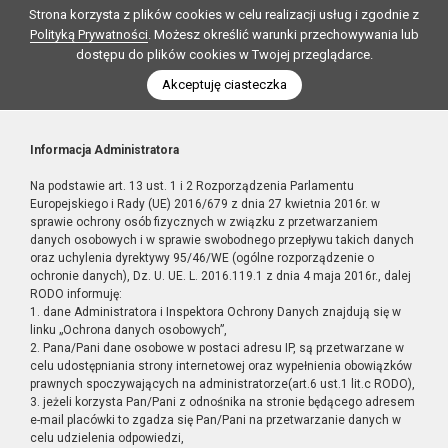
Strona korzysta z plików cookies w celu realizacji usług i zgodnie z
Polityką Prywatności
. Możesz określić warunki przechowywania lub
dostępu do plików cookies w Twojej przeglądarce.
Akceptuję ciasteczka
Informacja Administratora
Na podstawie art. 13 ust. 1 i 2 Rozporządzenia Parlamentu
Europejskiego i Rady (UE) 2016/679 z dnia 27 kwietnia 2016r. w
sprawie ochrony osób fizycznych w związku z przetwarzaniem
danych osobowych i w sprawie swobodnego przepływu takich danych
oraz uchylenia dyrektywy 95/46/WE (ogólne rozporządzenie o
ochronie danych), Dz. U. UE. L. 2016.119.1 z dnia 4 maja 2016r., dalej
RODO informuję:
1. dane Administratora i Inspektora Ochrony Danych znajdują się w
linku „Ochrona danych osobowych”,
2. Pana/Pani dane osobowe w postaci adresu IP, są przetwarzane w
celu udostępniania strony internetowej oraz wypełnienia obowiązków
prawnych spoczywających na administratorze(art.6 ust.1 lit.c RODO),
3. jeżeli korzysta Pan/Pani z odnośnika na stronie będącego adresem
e-mail placówki to zgadza się Pan/Pani na przetwarzanie danych w
celu udzielenia odpowiedzi,