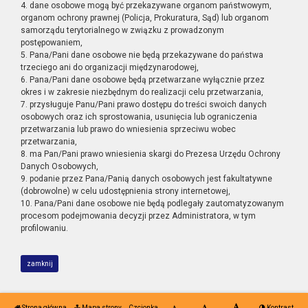
4. dane osobowe mogą być przekazywane organom państwowym,
organom ochrony prawnej (Policja, Prokuratura, Sąd) lub organom
samorządu terytorialnego w związku z prowadzonym
postępowaniem,
5. Pana/Pani dane osobowe nie będą przekazywane do państwa
trzeciego ani do organizacji międzynarodowej,
6. Pana/Pani dane osobowe będą przetwarzane wyłącznie przez
okres i w zakresie niezbędnym do realizacji celu przetwarzania,
7. przysługuje Panu/Pani prawo dostępu do treści swoich danych
osobowych oraz ich sprostowania, usunięcia lub ograniczenia
przetwarzania lub prawo do wniesienia sprzeciwu wobec
przetwarzania,
8. ma Pan/Pani prawo wniesienia skargi do Prezesa Urzędu Ochrony
Danych Osobowych,
9. podanie przez Pana/Panią danych osobowych jest fakultatywne
(dobrowolne) w celu udostępnienia strony internetowej,
10. Pana/Pani dane osobowe nie będą podlegały zautomatyzowanym
procesom podejmowania decyzji przez Administratora, w tym
profilowaniu.
zamknij
Strona główna
Mapa strony
Czcionka
Kontrast