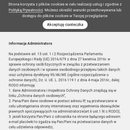
Strona korzysta z plików cookies w celu realizacji usług i zgodnie z
Polityką Prywatności
. Możesz określić warunki przechowywania lub
dostępu do plików cookies w Twojej przeglądarce.
Akceptuję ciasteczka
Informacja Administratora
Na podstawie art. 13 ust. 1 i 2 Rozporządzenia Parlamentu
Europejskiego i Rady (UE) 2016/679 z dnia 27 kwietnia 2016r. w
sprawie ochrony osób fizycznych w związku z przetwarzaniem
danych osobowych i w sprawie swobodnego przepływu takich danych
oraz uchylenia dyrektywy 95/46/WE (ogólne rozporządzenie o
ochronie danych), Dz. U. UE. L. 2016.119.1 z dnia 4 maja 2016r., dalej
RODO informuję:
1. dane Administratora i Inspektora Ochrony Danych znajdują się w
linku „Ochrona danych osobowych”,
2. Pana/Pani dane osobowe w postaci adresu IP, są przetwarzane w
celu udostępniania strony internetowej oraz wypełnienia obowiązków
prawnych spoczywających na administratorze(art.6 ust.1 lit.c RODO),
3. jeżeli korzysta Pan/Pani z odnośnika na stronie będącego adresem
e-mail placówki to zgadza się Pan/Pani na przetwarzanie danych w
celu udzielenia odpowiedzi,