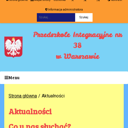
Informacja administratora
Fraza
Przedszkole Integracyjne nr
38
w Warszawie
Menu
Strona główna
Aktualności
Aktualności
Co u nas słychać?