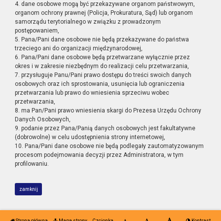
4. dane osobowe mogą być przekazywane organom państwowym,
organom ochrony prawnej (Policja, Prokuratura, Sąd) lub organom
samorządu terytorialnego w związku z prowadzonym
postępowaniem,
5. Pana/Pani dane osobowe nie będą przekazywane do państwa
trzeciego ani do organizacji międzynarodowej,
6. Pana/Pani dane osobowe będą przetwarzane wyłącznie przez
okres i w zakresie niezbędnym do realizacji celu przetwarzania,
7. przysługuje Panu/Pani prawo dostępu do treści swoich danych
osobowych oraz ich sprostowania, usunięcia lub ograniczenia
przetwarzania lub prawo do wniesienia sprzeciwu wobec
przetwarzania,
8. ma Pan/Pani prawo wniesienia skargi do Prezesa Urzędu Ochrony
Danych Osobowych,
9. podanie przez Pana/Panią danych osobowych jest fakultatywne
(dobrowolne) w celu udostępnienia strony internetowej,
10. Pana/Pani dane osobowe nie będą podlegały zautomatyzowanym
procesom podejmowania decyzji przez Administratora, w tym
profilowaniu.
zamknij
Strona główna
Mapa strony
Czcionka
Kontrast