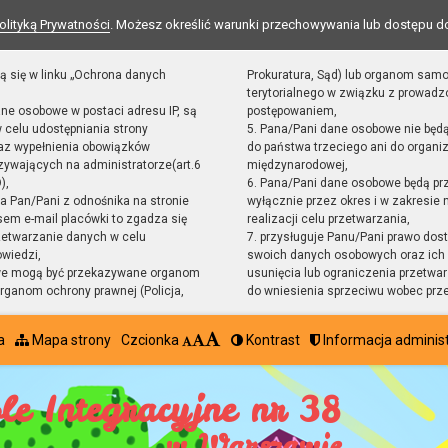
olityką Prywatności
. Możesz określić warunki przechowywania lub dostępu d
ą się w linku „Ochrona danych
Prokuratura, Sąd) lub organom sam
terytorialnego w związku z prowad
ane osobowe w postaci adresu IP, są
postępowaniem,
 celu udostępniania strony
5. Pana/Pani dane osobowe nie będ
raz wypełnienia obowiązków
do państwa trzeciego ani do organiz
ywających na administratorze(art.6
międzynarodowej,
),
6. Pana/Pani dane osobowe będą pr
sta Pan/Pani z odnośnika na stronie
wyłącznie przez okres i w zakresie
em e-mail placówki to zgadza się
realizacji celu przetwarzania,
zetwarzanie danych w celu
7. przysługuje Panu/Pani prawo dost
owiedzi,
swoich danych osobowych oraz ich 
we mogą być przekazywane organom
usunięcia lub ograniczenia przetwar
ganom ochrony prawnej (Policja,
do wniesienia sprzeciwu wobec prz
a
Mapa strony
Czcionka
Kontrast
Informacja adminis
le Integracyjne nr 38
w Warszawie