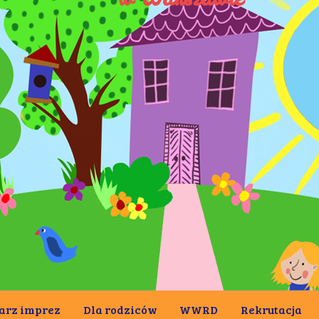
arz imprez
Dla rodziców
WWRD
Rekrutacja