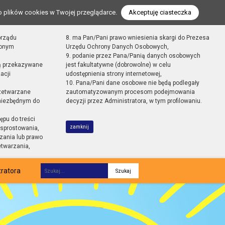
o plików cookies w Twojej przeglądarce.
Akceptuję ciasteczka
orządu
8. ma Pan/Pani prawo wniesienia skargi do Prezesa
zonym
Urzędu Ochrony Danych Osobowych,
9. podanie przez Pana/Panią danych osobowych
ą przekazywane
jest fakultatywne (dobrowolne) w celu
acji
udostępnienia strony internetowej,
10. Pana/Pani dane osobowe nie będą podlegały
zetwarzane
zautomatyzowanym procesom podejmowania
 niezbędnym do
decyzji przez Administratora, w tym profilowaniu.
ępu do treści
zamknij
sprostowania,
zania lub prawo
etwarzania,
tratora
Fraza