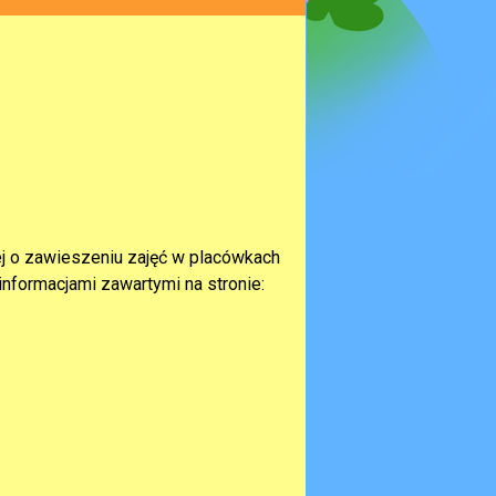
ej o zawieszeniu zajęć w placówkach
informacjami zawartymi na stronie: