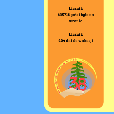
Licznik
635718
gości było na
stronie
Licznik
404
dni do wakacji