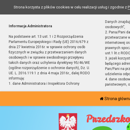
Strona korzysta z plików cookies w celu realizacji usług i zgodnie z
P
Danych znajduj
Informacja Administratora
osobowych”,
2. Pana/Pani d
Na podstawie art. 13 ust. 1 i 2 Rozporządzenia
przetwarzane w
Parlamentu Europejskiego i Rady (UE) 2016/679 z
internetowej o
dnia 27 kwietnia 2016r. w sprawie ochrony osób
prawnych spocz
fizycznych w związku z przetwarzaniem danych
ust.1 lit.c RODO
osobowych i w sprawie swobodnego przepływu
3. jeżeli korzy
takich danych oraz uchylenia dyrektywy 95/46/WE
będącego adres
(ogólne rozporządzenie o ochronie danych), Dz. U.
Pan/Pani na pr
UE. L. 2016.119.1 z dnia 4 maja 2016r., dalej RODO
udzielenia odp
informuję:
4. dane osobo
1. dane Administratora i Inspektora Ochrony
państwowym, or
Strona główn
Przedszko