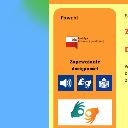
S
Powrót
Zapewnianie
w
dostępności
o
z