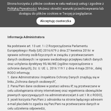
Strona korzysta z plików cookies w celu realizacji usług i zgodnie z
Polityką Prywatności
. Możesz określić warunki przechowywania lub
dostępu do plików cookies w Twojej przeglądarce.
Akceptuję ciasteczka
Informacja Administratora
Na podstawie art. 13 ust. 1 i 2 Rozporządzenia Parlamentu
Europejskiego i Rady (UE) 2016/679 z dnia 27 kwietnia 2016r. w
sprawie ochrony osób fizycznych w związku z przetwarzaniem
danych osobowych i w sprawie swobodnego przepływu takich danych
oraz uchylenia dyrektywy 95/46/WE (ogólne rozporządzenie o
ochronie danych), Dz. U. UE. L. 2016.119.1 z dnia 4 maja 2016r., dalej
RODO informuję:
1. dane Administratora i Inspektora Ochrony Danych znajdują się w
linku „Ochrona danych osobowych”,
2. Pana/Pani dane osobowe w postaci adresu IP, są przetwarzane w
celu udostępniania strony internetowej oraz wypełnienia obowiązków
prawnych spoczywających na administratorze(art.6 ust.1 lit.c RODO),
3. jeżeli korzysta Pan/Pani z odnośnika na stronie będącego adresem
e-mail placówki to zgadza się Pan/Pani na przetwarzanie danych w
celu udzielenia odpowiedzi,