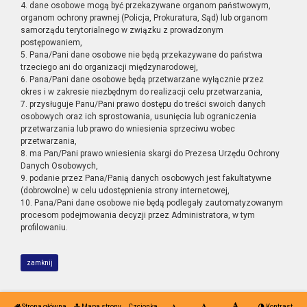
4. dane osobowe mogą być przekazywane organom państwowym,
organom ochrony prawnej (Policja, Prokuratura, Sąd) lub organom
samorządu terytorialnego w związku z prowadzonym
postępowaniem,
5. Pana/Pani dane osobowe nie będą przekazywane do państwa
trzeciego ani do organizacji międzynarodowej,
6. Pana/Pani dane osobowe będą przetwarzane wyłącznie przez
okres i w zakresie niezbędnym do realizacji celu przetwarzania,
7. przysługuje Panu/Pani prawo dostępu do treści swoich danych
osobowych oraz ich sprostowania, usunięcia lub ograniczenia
przetwarzania lub prawo do wniesienia sprzeciwu wobec
przetwarzania,
8. ma Pan/Pani prawo wniesienia skargi do Prezesa Urzędu Ochrony
Danych Osobowych,
9. podanie przez Pana/Panią danych osobowych jest fakultatywne
(dobrowolne) w celu udostępnienia strony internetowej,
10. Pana/Pani dane osobowe nie będą podlegały zautomatyzowanym
procesom podejmowania decyzji przez Administratora, w tym
profilowaniu.
zamknij
Strona główna
Mapa strony
Czcionka
Kontrast