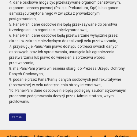
4. dane osobowe mogą być przekazywane organom państwowym,
organom ochrony prawnej (Policja, Prokuratura, Sąd) lub organom
samorządu terytorialnego w związku z prowadzonym
postępowaniem,
5. Pana/Pani dane osobowe nie będą przekazywane do państwa
trzeciego ani do organizacji międzynarodowej,
6. Pana/Pani dane osobowe będą przetwarzane wyłącznie przez
okres i w zakresie niezbędnym do realizacji celu przetwarzania,
7. przysługuje Panu/Pani prawo dostępu do treści swoich danych
osobowych oraz ich sprostowania, usunięcia lub ograniczenia
przetwarzania lub prawo do wniesienia sprzeciwu wobec
przetwarzania,
8. ma Pan/Pani prawo wniesienia skargi do Prezesa Urzędu Ochrony
Danych Osobowych,
9. podanie przez Pana/Panią danych osobowych jest fakultatywne
(dobrowolne) w celu udostępnienia strony internetowej,
10. Pana/Pani dane osobowe nie będą podlegały zautomatyzowanym
procesom podejmowania decyzji przez Administratora, w tym
profilowaniu.
zamknij
Strona główna
Mapa strony
Czcionka
Kontrast