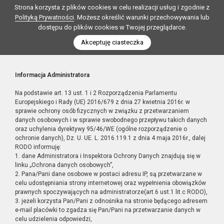
Strona korzysta z plików cookies w celu realizacji usług i zgodnie z
Polityką Prywatności
. Możesz określić warunki przechowywania lub
dostępu do plików cookies w Twojej przeglądarce.
Akceptuję ciasteczka
Informacja Administratora
Na podstawie art. 13 ust. 1 i 2 Rozporządzenia Parlamentu
Europejskiego i Rady (UE) 2016/679 z dnia 27 kwietnia 2016r. w
sprawie ochrony osób fizycznych w związku z przetwarzaniem
danych osobowych i w sprawie swobodnego przepływu takich danych
oraz uchylenia dyrektywy 95/46/WE (ogólne rozporządzenie o
ochronie danych), Dz. U. UE. L. 2016.119.1 z dnia 4 maja 2016r., dalej
RODO informuję:
1. dane Administratora i Inspektora Ochrony Danych znajdują się w
linku „Ochrona danych osobowych”,
2. Pana/Pani dane osobowe w postaci adresu IP, są przetwarzane w
celu udostępniania strony internetowej oraz wypełnienia obowiązków
prawnych spoczywających na administratorze(art.6 ust.1 lit.c RODO),
3. jeżeli korzysta Pan/Pani z odnośnika na stronie będącego adresem
e-mail placówki to zgadza się Pan/Pani na przetwarzanie danych w
celu udzielenia odpowiedzi,